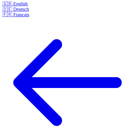
🇬🇧
English
🇩🇪
Deutsch
🇫🇷
Français