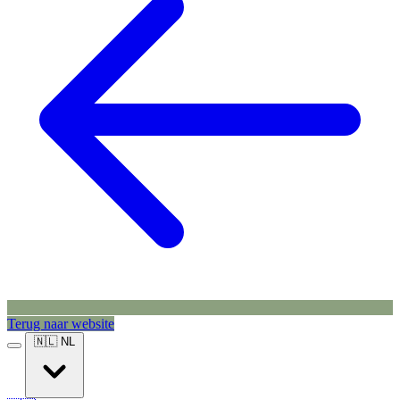
Terug naar website
🇳🇱
NL