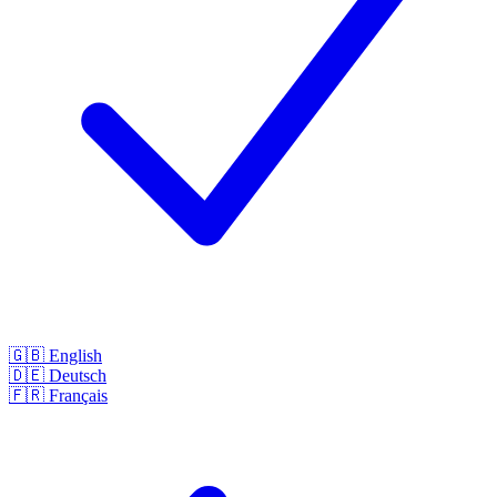
🇬🇧
English
🇩🇪
Deutsch
🇫🇷
Français