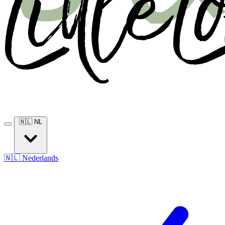
🇳🇱
NL
🇳🇱
Nederlands