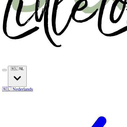
🇳🇱
NL
🇳🇱
Nederlands