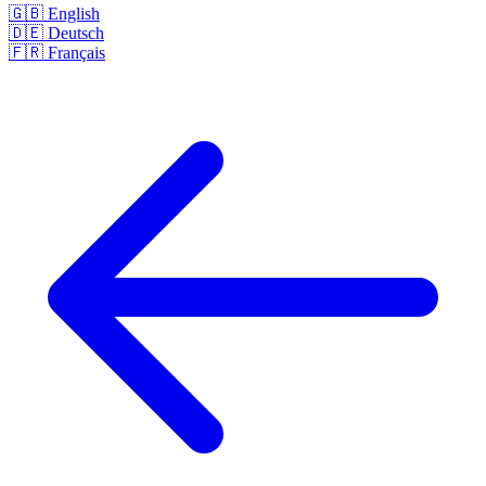
🇬🇧
English
🇩🇪
Deutsch
🇫🇷
Français