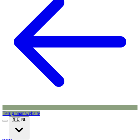
Terug naar website
🇳🇱
NL