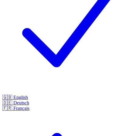
🇬🇧
English
🇩🇪
Deutsch
🇫🇷
Français